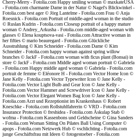
Cherry-Merry - Fotolia.com Happy smiling woman © maxkateUSA
- Fotolia.com charmante Dame in der Natur © Nagel's Blickwinkel -
Fotolia.com best ager © Jörg Lantelme - Fotolia.com Frau © Anja
Roesnick - Fotolia.com Portrait of middle-aged woman in the studio
© Ruslan Kudrin - Fotolia.com Closeup portrait of a happy mature
woman © Andrey_Arkusha - Fotolia.com middle-aged woman with
glasses © Elena kouptsova-vasi - Fotolia.com Attractive woman in
her fifties © mario beauregard - Fotolia.com Glückliche
Ausstrahlung © Kim Schneider - Fotolia.com Dame © Kim
Schneider - Fotolia.com happy woman against spring willow
branches © JackF - Fotolia.com woman with ficus plant (Bonsai) in
store © JackF - Fotolia.com Middle aged woman portrait © Gabriela
- Fotolia.com Happy middle aged woman © Gabriela - Fotolia.com
portrait de femme © Eléonore H - Fotolia.com Vector Home Icon ©
Jane Kelly - Fotolia.com Vector Typewriter Icon © Jane Kelly -
Fotolia.com Vector Light Bulb and Gear Icon © Jane Kelly -
Fotolia.com Vector Hammer and Screwdriver Icon © Jane Kelly -
Fotolia.com Vector Elegant Women Bag Icon © Jane Kelly -
Fotolia.com Arzt und Rezeptionist im Krankenhaus © Robert
Kneschke - Fotolia.com Rollstuhlfahrerin © VRD - Fotolia.com
Insurance Protection © freshidea - Fotolia.com Äskulap Stab ©
wofma - Fotolia.com Kassenbons und Geldscheine © Gina Sanders
- Fotolia.com Woman Sitting On Pilates Ball Using Computer ©
apops - Fotolia.com Netzwerk Hub © vschlichting - Fotolia.com
junge Geschäftsfrau mit Ideen © fotogestoeber - Fotolia.com