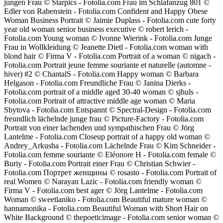
jungen Frau © Starpics - Fotolia.com Frau im Schlafanzug 801 ©
Edler von Rabenstein - Fotolia.com Confident and Happy Obese
Woman Business Portrait © Jaimie Duplass - Fotolia.com cute forty
year old woman senior business executive © robert lerich -
Fotolia.com Young woman © Ivonne Wierink - Fotolia.com Junge
Frau in Wollkleidung © Jeanette Dietl - Fotolia.com woman with
blond hair © Firma V - Fotolia.com Portrait of a woman © nigach -
Fotolia.com Portrait jeune femme souriante et naturelle (automne -
hiver) #2 © ChantalS - Fotolia.com Happy woman © Barbara
Helgason - Fotolia.com Freundliche Frau © Janina Dierks -
Fotolia.com portrait of a middle aged 30-40 woman © sjhuls -
Fotolia.com Portrait of attractive middle age woman © Maria
Sbytova - Fotolia.com Entspannt © Spectral-Design - Fotolia.com
freundlich lächelnde junge frau © Picture-Factory - Fotolia.com
Portrait von einer lachenden und sympathischen Frau © Jörg
Lantelme - Fotolia.com Closeup portrait of a happy old woman ©
Andrey_Arkusha - Fotolia.com Lächelnde Frau © Kim Schneider -
Fotolia.com femme souriante © Eléonore H - Fotolia.com female ©
Buriy - Fotolia.com Portrait einer Frau © Christian Schwier -
Fotolia.com Портрет женщины © rosasto - Fotolia.com Portrait of
real Women © Narayan Lazic - Fotolia.com friendly woman ©
Firma V - Fotolia.com best ager © Jörg Lantelme - Fotolia.com
Woman © sweetlaniko - Fotolia.com Beautiful mature woman ©
hannamonika - Fotolia.com Beautiful Woman with Short Hair on
White Background © thepoeticimage - Fotolia.com senior woman ©