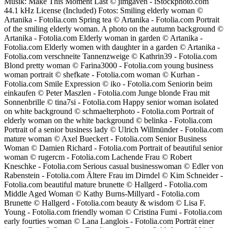
Musik: Make This Moment Last © jimgaven - iStockphoto.com
44.1 kHz License (Included) Fotos: Smiling elderly woman ©
Artanika - Fotolia.com Spring tea © Artanika - Fotolia.com Portrait
of the smiling elderly woman. A photo on the autumn background ©
Artanika - Fotolia.com Elderly woman in garden © Artanika -
Fotolia.com Elderly women with daughter in a garden © Artanika -
Fotolia.com verschneite Tannenzweige © Kathrin39 - Fotolia.com
Blond pretty woman © Farina3000 - Fotolia.com young business
woman portrait © shefkate - Fotolia.com woman © Kurhan -
Fotolia.com Smile Expression © iko - Fotolia.com Seniorin beim
einkaufen © Peter Maszlen - Fotolia.com Junge blonde Frau mit
Sonnenbrille © tina7si - Fotolia.com Happy senior woman isolated
on white background © schmaelterphoto - Fotolia.com Portrait of
elderly woman on the white background © belinka - Fotolia.com
Portrait of a senior business lady © Ulrich Willmünder - Fotolia.com
mature woman © Axel Bueckert - Fotolia.com Senior Business
Woman © Damien Richard - Fotolia.com Portrait of beautiful senior
woman © rugercm - Fotolia.com Lachende Frau © Robert
Kneschke - Fotolia.com Serious casual businesswoman © Edler von
Rabenstein - Fotolia.com Ältere Frau im Dirndel © Kim Schneider -
Fotolia.com beautiful mature brunette © Hallgerd - Fotolia.com
Middle Aged Woman © Kathy Burns-Millyard - Fotolia.com
Brunette © Hallgerd - Fotolia.com beauty & wisdom © Lisa F.
Young - Fotolia.com friendly woman © Cristina Fumi - Fotolia.com
early fourties woman © Lana Langlois - Fotolia.com Porträt einer