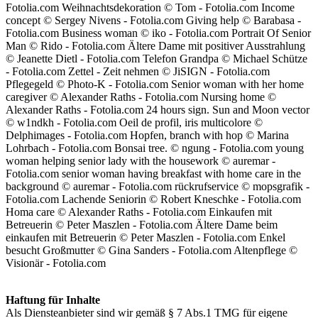
Fotolia.com Weihnachtsdekoration © Tom - Fotolia.com Income
concept © Sergey Nivens - Fotolia.com Giving help © Barabasa -
Fotolia.com Business woman © iko - Fotolia.com Portrait Of Senior
Man © Rido - Fotolia.com Ältere Dame mit positiver Ausstrahlung
© Jeanette Dietl - Fotolia.com Telefon Grandpa © Michael Schütze
- Fotolia.com Zettel - Zeit nehmen © JiSIGN - Fotolia.com
Pflegegeld © Photo-K - Fotolia.com Senior woman with her home
caregiver © Alexander Raths - Fotolia.com Nursing home ©
Alexander Raths - Fotolia.com 24 hours sign. Sun and Moon vector
© w1ndkh - Fotolia.com Oeil de profil, iris multicolore ©
Delphimages - Fotolia.com Hopfen, branch with hop © Marina
Lohrbach - Fotolia.com Bonsai tree. © ngung - Fotolia.com young
woman helping senior lady with the housework © auremar -
Fotolia.com senior woman having breakfast with home care in the
background © auremar - Fotolia.com rückrufservice © mopsgrafik -
Fotolia.com Lachende Seniorin © Robert Kneschke - Fotolia.com
Homa care © Alexander Raths - Fotolia.com Einkaufen mit
Betreuerin © Peter Maszlen - Fotolia.com Ältere Dame beim
einkaufen mit Betreuerin © Peter Maszlen - Fotolia.com Enkel
besucht Großmutter © Gina Sanders - Fotolia.com Altenpflege ©
Visionär - Fotolia.com
Haftung für Inhalte
Als Diensteanbieter sind wir gemäß § 7 Abs.1 TMG für eigene