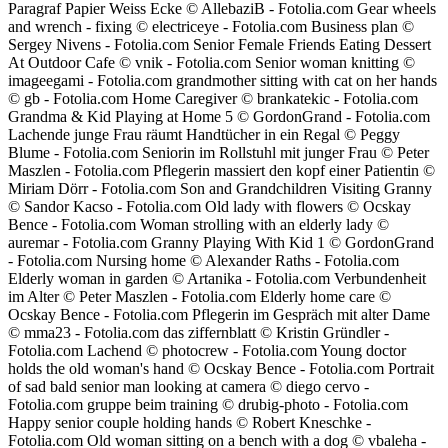
Paragraf Papier Weiss Ecke © AllebaziB - Fotolia.com Gear wheels
and wrench - fixing © electriceye - Fotolia.com Business plan ©
Sergey Nivens - Fotolia.com Senior Female Friends Eating Dessert
At Outdoor Cafe © vnik - Fotolia.com Senior woman knitting ©
imageegami - Fotolia.com grandmother sitting with cat on her hands
© gb - Fotolia.com Home Caregiver © brankatekic - Fotolia.com
Grandma & Kid Playing at Home 5 © GordonGrand - Fotolia.com
Lachende junge Frau räumt Handtücher in ein Regal © Peggy
Blume - Fotolia.com Seniorin im Rollstuhl mit junger Frau © Peter
Maszlen - Fotolia.com Pflegerin massiert den kopf einer Patientin ©
Miriam Dörr - Fotolia.com Son and Grandchildren Visiting Granny
© Sandor Kacso - Fotolia.com Old lady with flowers © Ocskay
Bence - Fotolia.com Woman strolling with an elderly lady ©
auremar - Fotolia.com Granny Playing With Kid 1 © GordonGrand
- Fotolia.com Nursing home © Alexander Raths - Fotolia.com
Elderly woman in garden © Artanika - Fotolia.com Verbundenheit
im Alter © Peter Maszlen - Fotolia.com Elderly home care ©
Ocskay Bence - Fotolia.com Pflegerin im Gespräch mit alter Dame
© mma23 - Fotolia.com das ziffernblatt © Kristin Gründler -
Fotolia.com Lachend © photocrew - Fotolia.com Young doctor
holds the old woman's hand © Ocskay Bence - Fotolia.com Portrait
of sad bald senior man looking at camera © diego cervo -
Fotolia.com gruppe beim training © drubig-photo - Fotolia.com
Happy senior couple holding hands © Robert Kneschke -
Fotolia.com Old woman sitting on a bench with a dog © vbaleha -