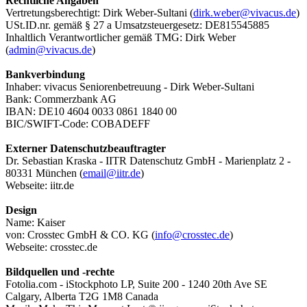
Rechtliche Angaben
Vertretungsberechtigt: Dirk Weber-Sultani (
dirk.weber@vivacus.de
)
USt.ID.nr. gemäß § 27 a Umsatzsteuergesetz: DE815545885
Inhaltlich Verantwortlicher gemäß TMG: Dirk Weber
(
admin@vivacus.de
)
Bankverbindung
Inhaber: vivacus Seniorenbetreuung - Dirk Weber-Sultani
Bank: Commerzbank AG
IBAN: DE10 4604 0033 0861 1840 00
BIC/SWIFT-Code: COBADEFF
Externer Datenschutzbeauftragter
Dr. Sebastian Kraska - IITR Datenschutz GmbH - Marienplatz 2 -
80331 München (
email@iitr.de
)
Webseite: iitr.de
Design
Name: Kaiser
von: Crosstec GmbH & CO. KG (
info@crosstec.de
)
Webseite: crosstec.de
Bildquellen und -rechte
Fotolia.com - iStockphoto LP, Suite 200 - 1240 20th Ave SE
Calgary, Alberta T2G 1M8 Canada